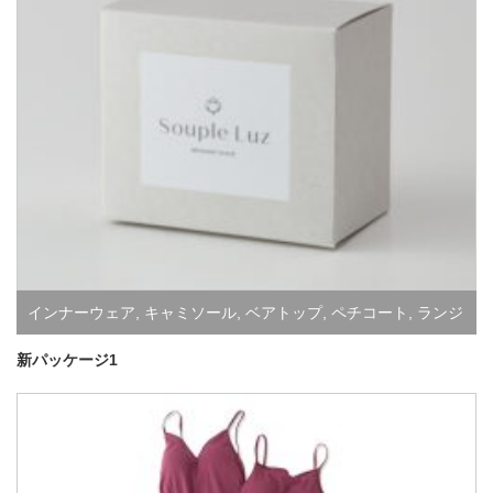
インナーウェア
,
キャミソール
,
ベアトップ
,
ペチコート
,
ランジ
ェリー
新パッケージ1