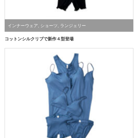
インナーウェア
,
ショーツ
,
ランジェリー
コットンシルクリブで新作４型登場