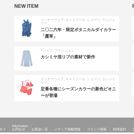
NEW ITEM
インナーウェア
,
キャミソール
,
ショーツ
,
ランジェ
リー
二〇二六年・限定ボタニカルダイカラー
「露草」
Tシャツ
,
ファッション
カシミヤ混リブの素材で新作
インナーウェア
,
キャミソール
,
ショーツ
,
ランジェ
リー
定番各種にシーズンカラーの新色ピオニ
ーが登場
Information
ダイ
お問合せ
お取扱い店
メディア掲載情報
ブランド情報
利用規約