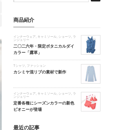
商品紹介
インナーウェア
,
キャミソール
,
ショーツ
,
ラ
ンジェリー
二〇二六年・限定ボタニカルダイ
カラー「露草」
Tシャツ
,
ファッション
カシミヤ混リブの素材で新作
インナーウェア
,
キャミソール
,
ショーツ
,
ラ
ンジェリー
定番各種にシーズンカラーの新色
ピオニーが登場
最近の記事