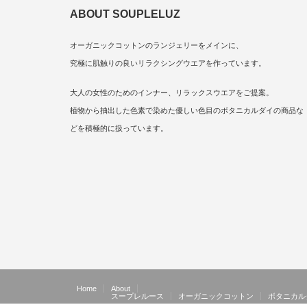
ABOUT SOUPLELUZ
オーガニックコットンのランジェリーをメインに、
究極に肌触りの良いリラクシングウエアを作っています。
大人の女性のためのインナー、リラックスウエアをご提案。
植物から抽出した色素で染めた優しい色目のボタニカルダイの商品な
どを積極的に扱っています。
Home
About
スープレルース
オーガニックコットン
ボタニカル