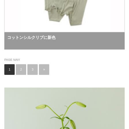
コットンシルクリブに新色
PAGE NAVI
1
2
3
»