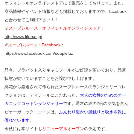
オフィシャルオンラインストアにて販売をしております。また、
商品情報やイベント情報なども掲載しておりますので、facebook
と合わせてご利用下さい！！
※
スープレルース・オフィシャルオンラインストア
：
http://www.lifebar.jp/
※
スープレルース・Facebook
：
https://www.facebook.com/soupleluz
只今、ブラパット入りキャミソールがご好評を頂いており、品薄
状態が続いていますことをお詫び申し上げます。
綿花から厳選されて作られたスープレルースのランジェリーコレ
クションは、ディテールにこだわった、
大人の女性のためのオー
ガニックコットンランジェリー
です。通常の綿の2倍の空気を含ん
だオーガニックコットンは、
ふんわり暖かい肌触りと吸水即乾に
優れています
。
今秋には本サイトも
リニューアルオープン
の予定です。